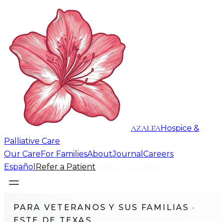
AZALEA
Hospice &
Palliative Care
Our Care
For Families
About
Journal
Careers
Español
Refer a Patient
(903) 470-1994
PARA VETERANOS Y SUS FAMILIAS ·
ESTE DE TEXAS