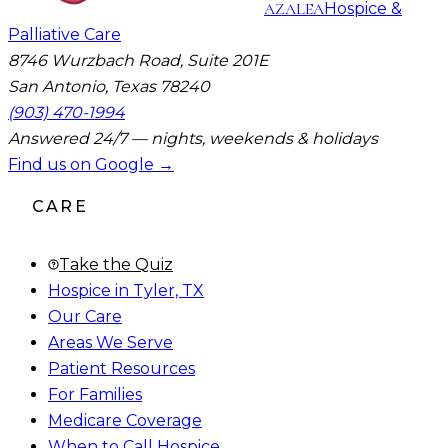
AZALEA
Hospice &
Palliative Care
8746 Wurzbach Road, Suite 201E
San Antonio, Texas 78240
(903) 470-1994
Answered 24/7 — nights, weekends & holidays
Find us on Google →
CARE
Take the Quiz
Hospice in Tyler, TX
Our Care
Areas We Serve
Patient Resources
For Families
Medicare Coverage
When to Call Hospice