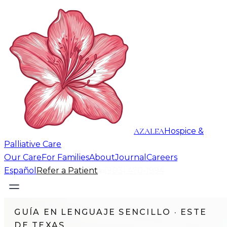
AZALEA
Hospice &
Palliative Care
Our Care
For Families
About
Journal
Careers
Español
Refer a Patient
(903) 470-1994
GUÍA EN LENGUAJE SENCILLO · ESTE
DE TEXAS