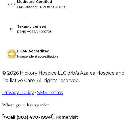
Medicare-Certified
CMS
CMS Provider · NPI #1700460789
Texas-Licensed
TX
DSHS HCSSA #020708
CHAP Accredited
Independent accreditation
©
2026
Hickory Hospice LLC d/b/a Azalea Hospice and
Palliative Care. All rights reserved.
Privacy Policy
·
SMS Terms
Where grace has a garden.
Call
(903) 470-1994
Home visit