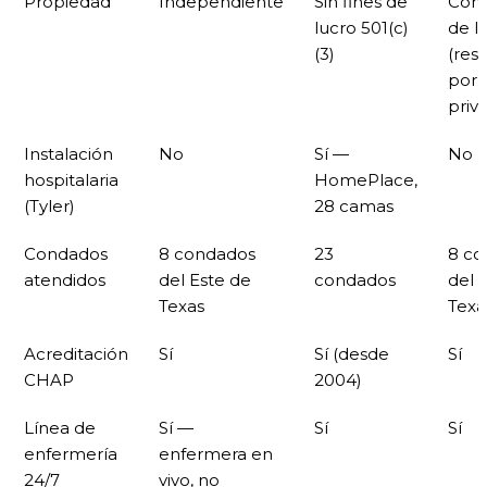
Propiedad
Independiente
Sin fines de
Con 
lucro 501(c)
de l
(3)
(res
por 
priv
Instalación
No
Sí —
No
hospitalaria
HomePlace,
(Tyler)
28 camas
Condados
8 condados
23
8 co
atendidos
del Este de
condados
del 
Texas
Texa
Acreditación
Sí
Sí (desde
Sí
CHAP
2004)
Línea de
Sí —
Sí
Sí
enfermería
enfermera en
24/7
vivo, no