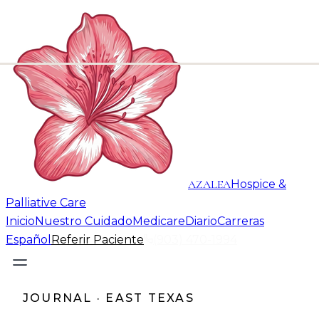
AZALEA
Hospice &
Palliative Care
Inicio
Nuestro Cuidado
Medicare
Diario
Carreras
Español
Referir Paciente
(903) 470-1994
JOURNAL · EAST TEXAS