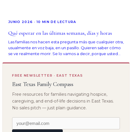
Aquí explicamos cómo comenzar, con frases que funcionan.
JUNIO 2026
·
10
MIN DE LECTURA
Qué esperar en las últimas semanas, días y horas
Las familias nos hacen esta pregunta más que cualquier otra,
usualmente en voz baja, en un pasillo. Quieren saber cómo
se ve realmente morir. Se lo vamos a decir, porque usted
merece saberlo.
FREE NEWSLETTER · EAST TEXAS
East Texas Family Compass
Free resources for families navigating hospice,
caregiving, and end-of-life decisions in East Texas.
No sales pitch — just plain guidance.