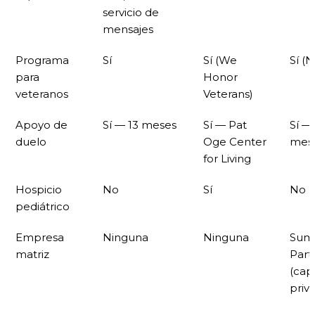
servicio de
mensajes
Programa
Sí
Sí (We
Sí (N
para
Honor
veteranos
Veterans)
Apoyo de
Sí — 13 meses
Sí — Pat
Sí —
duelo
Oge Center
mes
for Living
Hospicio
No
Sí
No
pediátrico
Empresa
Ninguna
Ninguna
Sum
matriz
Part
(capi
priv