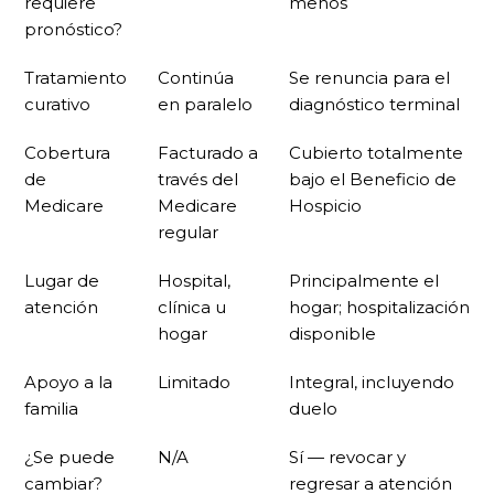
requiere
menos
pronóstico?
Tratamiento
Continúa
Se renuncia para el
curativo
en paralelo
diagnóstico terminal
Cobertura
Facturado a
Cubierto totalmente
de
través del
bajo el Beneficio de
Medicare
Medicare
Hospicio
regular
Lugar de
Hospital,
Principalmente el
atención
clínica u
hogar; hospitalización
hogar
disponible
Apoyo a la
Limitado
Integral, incluyendo
familia
duelo
¿Se puede
N/A
Sí — revocar y
cambiar?
regresar a atención