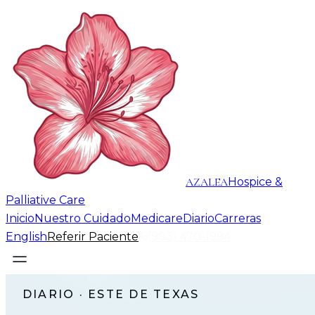
AZALEA
Hospice &
Palliative Care
Inicio
Nuestro Cuidado
Medicare
Diario
Carreras
English
Referir Paciente
(903) 470-1994
DIARIO · ESTE DE TEXAS