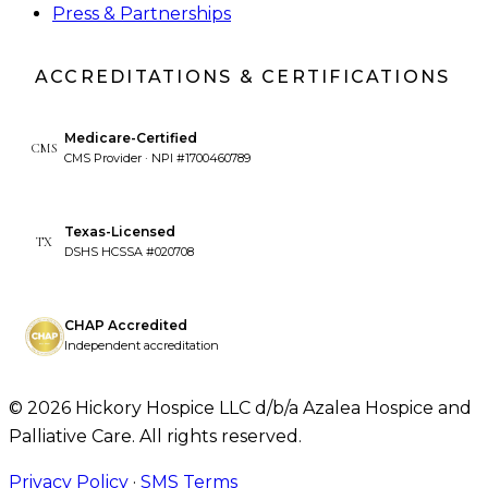
Press & Partnerships
ACCREDITATIONS & CERTIFICATIONS
Medicare-Certified
CMS
CMS Provider · NPI #1700460789
Texas-Licensed
TX
DSHS HCSSA #020708
CHAP Accredited
Independent accreditation
©
2026
Hickory Hospice LLC d/b/a Azalea Hospice and
Palliative Care. All rights reserved.
Privacy Policy
·
SMS Terms