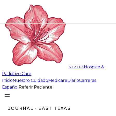
AZALEA
Hospice &
Palliative Care
Inicio
Nuestro Cuidado
Medicare
Diario
Carreras
Español
Referir Paciente
(903) 470-1994
JOURNAL · EAST TEXAS