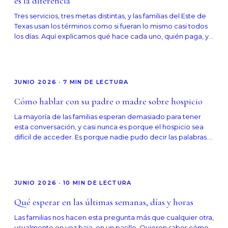
es la diferencia
Tres servicios, tres metas distintas, y las familias del Este de
Texas usan los términos como si fueran lo mismo casi todos
los días. Aquí explicamos qué hace cada uno, quién paga, y
cómo las familias se mueven entre ellos.
JUNIO 2026
·
7
MIN DE LECTURA
Cómo hablar con su padre o madre sobre hospicio
La mayoría de las familias esperan demasiado para tener
esta conversación, y casi nunca es porque el hospicio sea
difícil de acceder. Es porque nadie pudo decir las palabras.
Aquí explicamos cómo comenzar, con frases que funcionan.
JUNIO 2026
·
10
MIN DE LECTURA
Qué esperar en las últimas semanas, días y horas
Las familias nos hacen esta pregunta más que cualquier otra,
usualmente en voz baja, en un pasillo. Quieren saber cómo